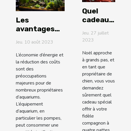
Quel
cadeau
Les
de Noël
avantages
Jeu. 27 juillet
offrir à
économiques
2023
Jeu. 10 août 2023
son
des pompes
Noël approche
chien ?
d'aquarium :
L’économie d’énergie et
à grands pas, et
la réduction des coûts
Économiser
en tant que
sont des
de l'argent et
propriétaire de
préoccupations
de l'énergie
chien, vous vous
majeures pour de
demandez
nombreux propriétaires
sûrement quel
d’aquariums.
cadeau spécial
L’équipement
offrir à votre
d’aquarium, en
fidèle
particulier les pompes,
compagnon à
peut consommer une
quatre pattes.