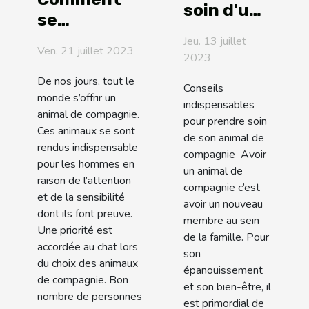
soin d'un
se
animal
débarrasser
Jeu. 13 juillet
Ven. 21 juillet 2023
2023
de l’odeur
de pipi de
De nos jours, tout le
Conseils
monde s’offrir un
chat dans
indispensables
animal de compagnie.
une pièce ?
pour prendre soin
Ces animaux se sont
de son animal de
rendus indispensable
compagnie Avoir
pour les hommes en
un animal de
raison de l’attention
compagnie c’est
et de la sensibilité
avoir un nouveau
dont ils font preuve.
membre au sein
Une priorité est
de la famille. Pour
accordée au chat lors
son
du choix des animaux
épanouissement
de compagnie. Bon
et son bien-être, il
nombre de personnes
est primordial de