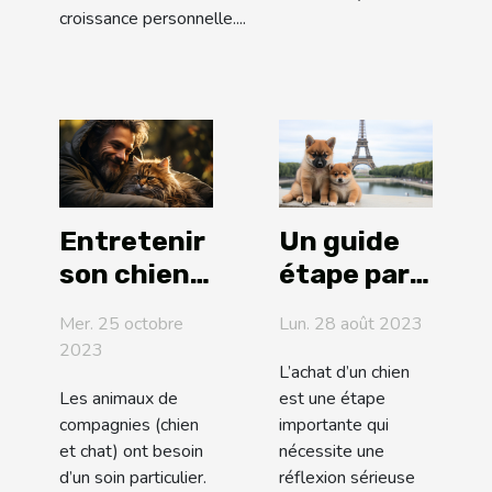
croissance personnelle....
Entretenir
Un guide
son chien
étape par
ou son
étape pour
Mer. 25 octobre
Lun. 28 août 2023
chat : les
l'achat
2023
soins à
d'un Shiba
L’achat d’un chien
Les animaux de
est une étape
prodiguer!
Inu en
compagnies (chien
importante qui
France
et chat) ont besoin
nécessite une
d’un soin particulier.
réflexion sérieuse