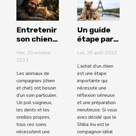
Entretenir
Un guide
son chien
étape par
ou son
étape pour
Mer. 25 octobre
Lun. 28 août 2023
chat : les
l'achat
2023
soins à
d'un Shiba
L’achat d’un chien
Les animaux de
est une étape
prodiguer!
Inu en
compagnies (chien
importante qui
France
et chat) ont besoin
nécessite une
d’un soin particulier.
réflexion sérieuse
Un poil soigneux,
et une préparation
les dents et les
minutieuse. Si vous
oreilles propres,
avez décidé que le
tous ces soins
Shiba Inu est le
nécessitent une
compagnon idéal