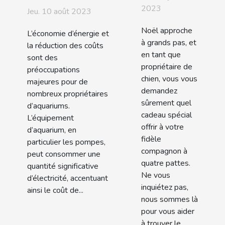
offrir à
économiques
2023
Jeu. 10 août 2023
son
des pompes
Noël approche
chien ?
d'aquarium :
L’économie d’énergie et
à grands pas, et
la réduction des coûts
Économiser
en tant que
sont des
de l'argent et
propriétaire de
préoccupations
de l'énergie
chien, vous vous
majeures pour de
demandez
nombreux propriétaires
sûrement quel
d’aquariums.
cadeau spécial
L’équipement
offrir à votre
d’aquarium, en
fidèle
particulier les pompes,
compagnon à
peut consommer une
quatre pattes.
quantité significative
Ne vous
d’électricité, accentuant
inquiétez pas,
ainsi le coût de...
nous sommes là
pour vous aider
à trouver le