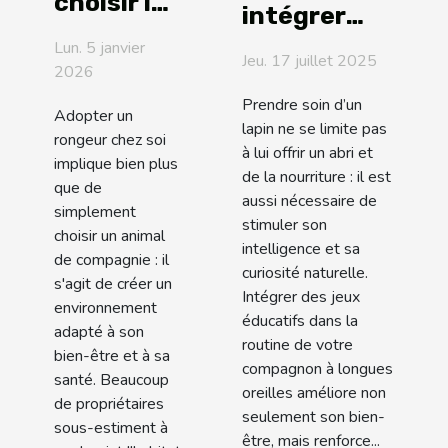
choisir le
intégrer
meilleur
des jeux
Lun. 5 janvier
habitat
Jeu. 17 juillet 2025
2026
éducatifs
pour vos
dans la
Prendre soin d’un
Adopter un
rongeurs
lapin ne se limite pas
routine
rongeur chez soi
?
à lui offrir un abri et
quotidienne
implique bien plus
de la nourriture : il est
que de
de votre
aussi nécessaire de
simplement
lapin ?
stimuler son
choisir un animal
intelligence et sa
de compagnie : il
curiosité naturelle.
s'agit de créer un
Intégrer des jeux
environnement
éducatifs dans la
adapté à son
routine de votre
bien-être et à sa
compagnon à longues
santé. Beaucoup
oreilles améliore non
de propriétaires
seulement son bien-
sous-estiment à
être, mais renforce...